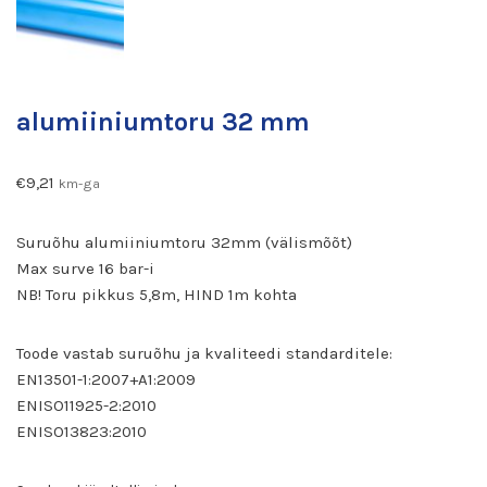
alumiiniumtoru 32 mm
€
9,21
km-ga
Suruõhu alumiiniumtoru 32mm (välismõõt)
Max surve 16 bar-i
NB! Toru pikkus 5,8m, HIND 1m kohta
Toode vastab suruõhu ja kvaliteedi standarditele:
EN13501-1:2007+A1:2009
ENISO11925-2:2010
ENISO13823:2010