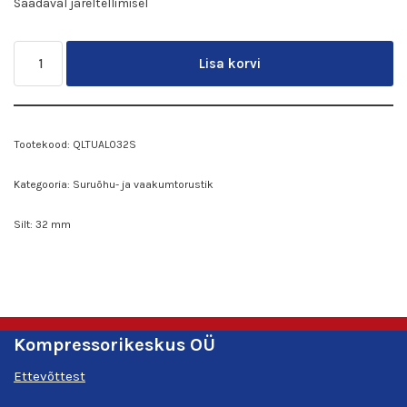
Saadaval järeltellimisel
Lisa korvi
Tootekood:
QLTUAL032S
Kategooria:
Suruõhu- ja vaakumtorustik
Silt:
32 mm
Kompressorikeskus OÜ
Ettevõttest