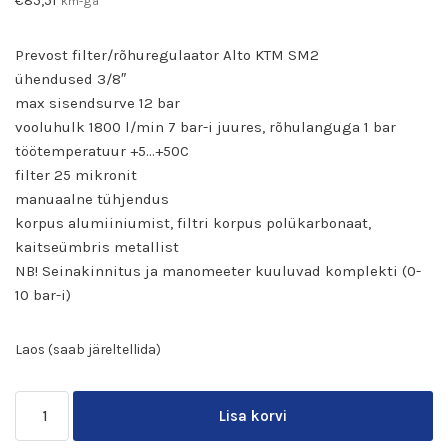
km-ga
Prevost filter/rõhuregulaator Alto KTM SM2
ühendused 3/8″
max sisendsurve 12 bar
vooluhulk 1800 l/min 7 bar-i juures, rõhulanguga 1 bar
töötemperatuur +5…+50C
filter 25 mikronit
manuaalne tühjendus
korpus alumiiniumist, filtri korpus polükarbonaat,
kaitseümbris metallist
NB! Seinakinnitus ja manomeeter kuuluvad komplekti (0-
10 bar-i)
Laos (saab järeltellida)
Lisa korvi