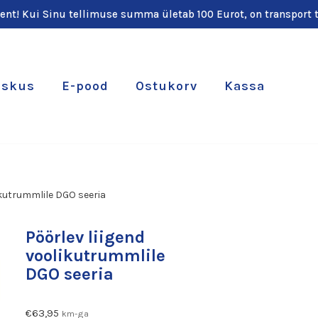
ient! Kui Sinu tellimuse summa ületab 100 Eurot, on transport t
eskus
E-pood
Ostukorv
Kassa
ikutrummlile DGO seeria
Pöörlev liigend
voolikutrummlile
DGO seeria
€
63,95
km-ga