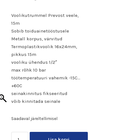
Voolikutrummel Prevost veele,
15m
Sobib toiduainetööstusele
Metall korpus, värvitud
Termoplastikvoolik 16x24mm,
pikkus 15m
vooliku ühendus 1/2″
max rõhk 10 bar
töötemperatuuri vahemik -15C…
+60C
seinakinnitus fikseeritud
võib kinnitada seinale
Saadaval järeltellimisel
Lisa korvi