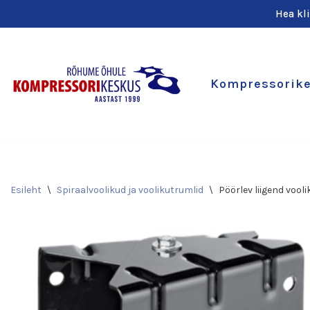
Hea kl
Skip
to
content
Kompressorik
Esileht
\
Spiraalvoolikud ja voolikutrumlid
\
Pöörlev liigend vool