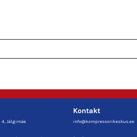
Kontakt
e 4, Jälgimäe
info@kompressorikeskus.ee