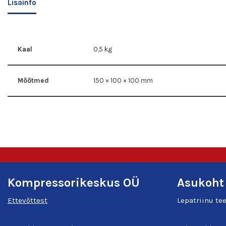
Lisainfo
Kaal
0,5 kg
Mõõtmed
150 × 100 × 100 mm
Kompressorikeskus OÜ
Asukoht
Ettevõttest
Lepatriinu te