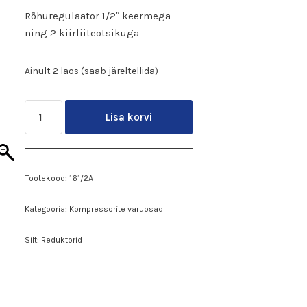
Rõhuregulaator 1/2″ keermega
ning 2 kiirliiteotsikuga
Ainult 2 laos (saab järeltellida)
Lisa korvi
Tootekood:
161/2A
Kategooria:
Kompressorite varuosad
Silt:
Reduktorid