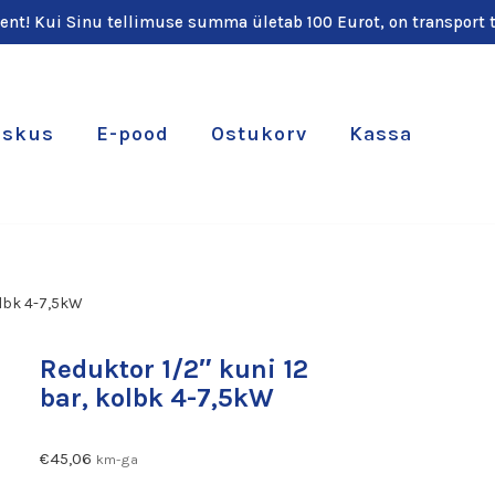
ient! Kui Sinu tellimuse summa ületab 100 Eurot, on transport t
eskus
E-pood
Ostukorv
Kassa
olbk 4-7,5kW
Reduktor 1/2″ kuni 12
bar, kolbk 4-7,5kW
€
45,06
km-ga