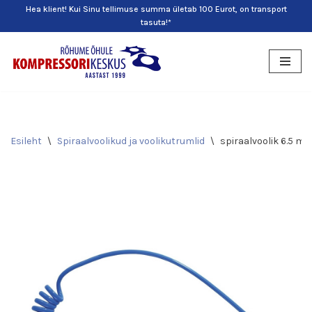
Hea klient! Kui Sinu tellimuse summa ületab 100 Eurot, on transport
tasuta!*
Skip
to
content
Esileht
\
Spiraalvoolikud ja voolikutrumlid
\
spiraalvoolik 6.5 mm