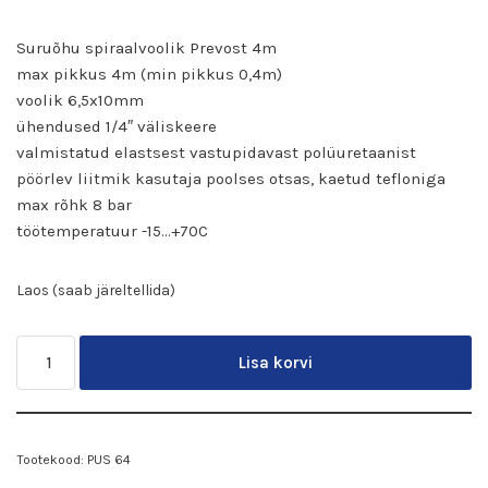
Suruõhu spiraalvoolik Prevost 4m
max pikkus 4m (min pikkus 0,4m)
voolik 6,5x10mm
ühendused 1/4″ väliskeere
valmistatud elastsest vastupidavast polüuretaanist
pöörlev liitmik kasutaja poolses otsas, kaetud tefloniga
max rõhk 8 bar
töötemperatuur -15…+70C
Laos (saab järeltellida)
Lisa korvi
Tootekood:
PUS 64