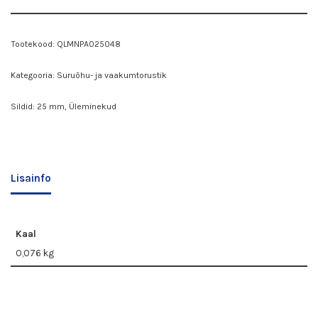
Tootekood:
QLMNPA025048
Kategooria:
Suruõhu- ja vaakumtorustik
Sildid:
25 mm
,
Üleminekud
Lisainfo
Kaal
0,076 kg