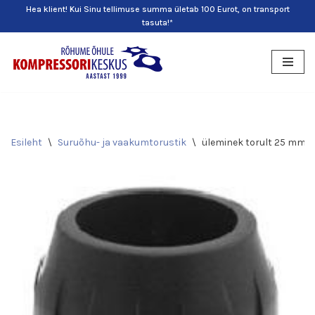
Hea klient! Kui Sinu tellimuse summa ületab 100 Eurot, on transport
tasuta!*
Skip
to
content
Esileht
\
Suruõhu- ja vaakumtorustik
\
üleminek torult 25 mm-1/