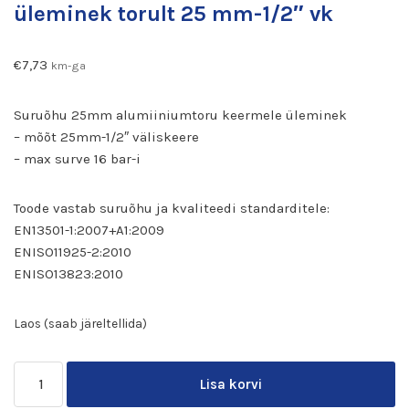
üleminek torult 25 mm-1/2″ vk
€
7,73
km-ga
Suruõhu 25mm alumiiniumtoru keermele üleminek
– mõõt 25mm-1/2″ väliskeere
– max surve 16 bar-i
Toode vastab suruõhu ja kvaliteedi standarditele:
EN13501-1:2007+A1:2009
ENISO11925-2:2010
ENISO13823:2010
Laos (saab järeltellida)
Lisa korvi