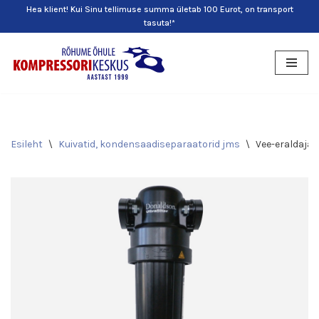
Hea klient! Kui Sinu tellimuse summa ületab 100 Eurot, on transport
tasuta!*
Skip
to
content
Esileht
\
Kuivatid, kondensaadiseparaatorid jms
\
Vee-eraldaja 0