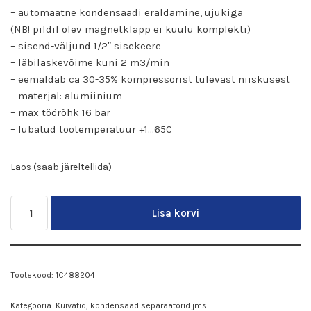
– automaatne kondensaadi eraldamine, ujukiga
(NB! pildil olev magnetklapp ei kuulu komplekti)
– sisend-väljund 1/2″ sisekeere
– läbilaskevõime kuni 2 m3/min
– eemaldab ca 30-35% kompressorist tulevast niiskusest
– materjal: alumiinium
– max töörõhk 16 bar
– lubatud töötemperatuur +1…65C
Laos (saab järeltellida)
Lisa korvi
Tootekood:
1C488204
Kategooria:
Kuivatid, kondensaadiseparaatorid jms