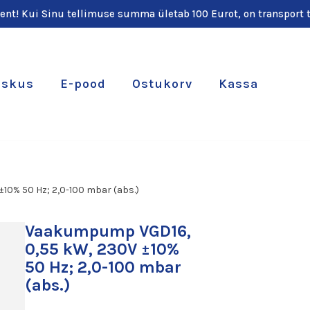
ient! Kui Sinu tellimuse summa ületab 100 Eurot, on transport t
eskus
E-pood
Ostukorv
Kassa
0% 50 Hz; 2,0-100 mbar (abs.)
Vaakumpump VGD16,
0,55 kW, 230V ±10%
50 Hz; 2,0-100 mbar
(abs.)