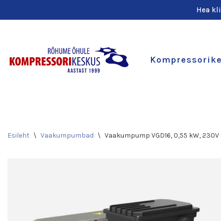
Hea kl
Skip
to
content
Kompressorik
Esileht
\
Vaakumpumbad
\
Vaakumpump VGD16, 0,55 kW, 230V ±1