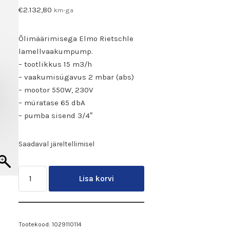
€
2.132,80
km-ga
Õlimäärimisega Elmo Rietschle
lamellvaakumpump.
– tootlikkus 15 m3/h
– vaakumisügavus 2 mbar (abs)
– mootor 550W, 230V
– müratase 65 dbA
– pumba sisend 3/4″
Saadaval järeltellimisel
Lisa korvi
Tootekood:
1029110114