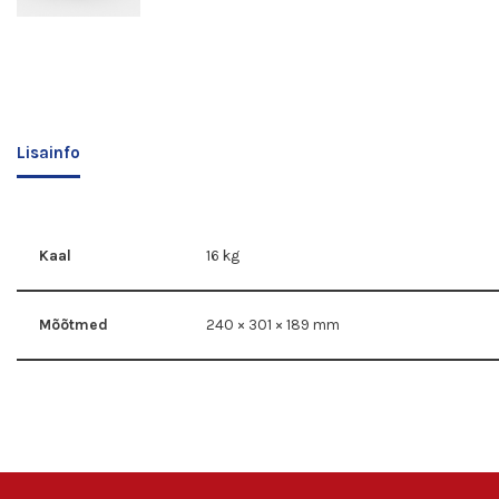
Lisainfo
Kaal
16 kg
Mõõtmed
240 × 301 × 189 mm