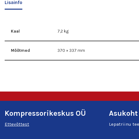
Lisainfo
Kaal
7,2 kg
Mõõtmed
370 × 337 mm
Kompressorikeskus OÜ
Asukoht
Ettevõttest
Lepatriinu te