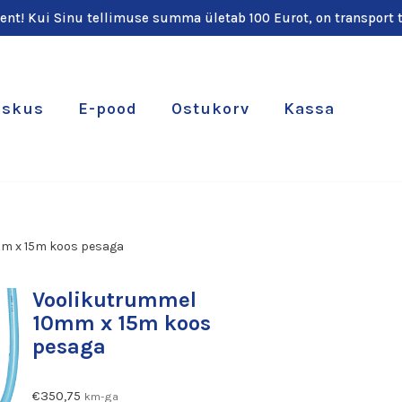
ient! Kui Sinu tellimuse summa ületab 100 Eurot, on transport t
eskus
E-pood
Ostukorv
Kassa
m x 15m koos pesaga
Voolikutrummel
10mm x 15m koos
pesaga
€
350,75
km-ga