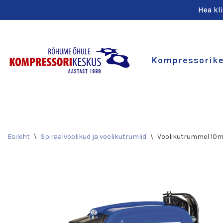
Hea kl
Skip
to
content
Kompressorik
Esileht
\
Spiraalvoolikud ja voolikutrumlid
\
Voolikutrummel 10m