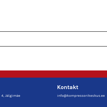
Kontakt
e 4, Jälgimäe
info@kompressorikeskus.ee