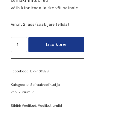
seinakinnitus 180*
võib kinnitada lakke või seinale
Ainult 2 laos (saab järeltellida)
Lisa korvi
Tootekood:
DRF 1015ES
Kategooria:
Spiraalvoolikud ja
voolikutrumlid
Sildid:
Voolikud
,
Voolikutrumlid