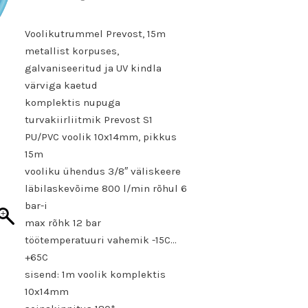
Voolikutrummel Prevost, 15m
metallist korpuses,
galvaniseeritud ja UV kindla
värviga kaetud
komplektis nupuga
turvakiirliitmik Prevost S1
PU/PVC voolik 10x14mm, pikkus
15m
vooliku ühendus 3/8″ väliskeere
läbilaskevõime 800 l/min rõhul 6
bar-i
max rõhk 12 bar
töötemperatuuri vahemik -15C…
+65C
sisend: 1m voolik komplektis
10x14mm