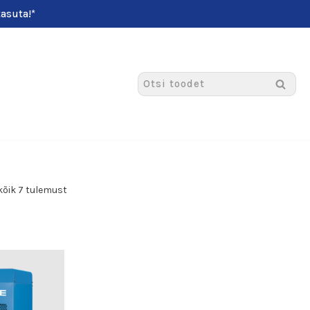
asuta!*
kõik 7 tulemust