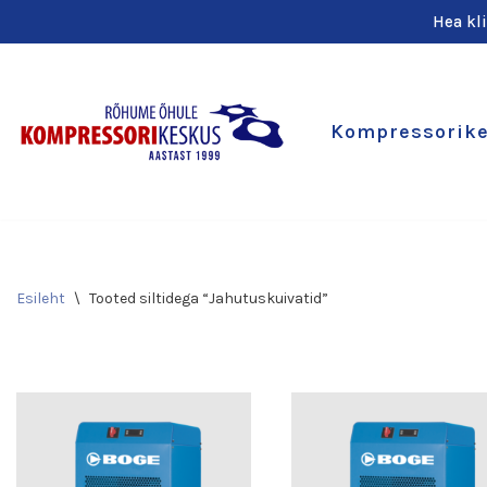
Hea kl
Skip
to
content
Kompressorik
Esileht
\
Tooted siltidega “Jahutuskuivatid”