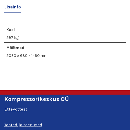
Lisainfo
Kaal
297 kg
Mõõtmed
2030 × 680 × 1490 mm
Kompressorikeskus OÜ
Ettevõttest
Tooted ja teenused