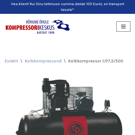
Hea klient! Kui Sinu tellimuse summa ületab 100 Eurot, on transport
tasuta!*
Skip
to
content
Esileht
\
Kolbkompressorid
\
Kolbkompressor CP7,5/500