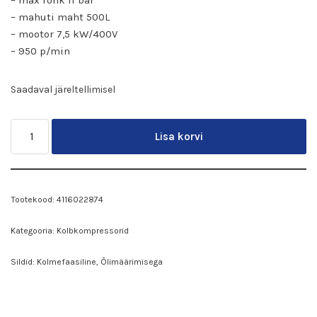
– max rõhk 11 bar
– mahuti maht 500L
– mootor 7,5 kW/400V
– 950 p/min
Saadaval järeltellimisel
Lisa korvi
Tootekood:
4116022874
Kategooria:
Kolbkompressorid
Sildid:
Kolmefaasiline
,
Õlimäärimisega