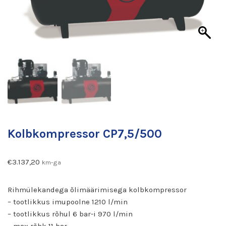
Kolbkompressor CP7,5/500
€
3.137,20
km-ga
Rihmülekandega õlimäärimisega kolbkompressor
– tootlikkus imupoolne 1210 l/min
– tootlikkus rõhul 6 bar-i 970 l/min