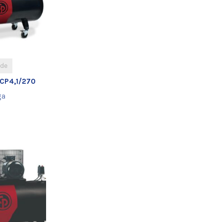
ade
CP4,1/270
ga