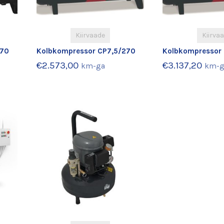
Kiirvaade
Kiirva
270
Kolbkompressor CP7,5/270
Kolbkompressor
€
2.573,00
€
3.137,20
km-ga
km-g