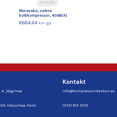
Kiirvaade
Müravaba, vaikne
kolbkompressor, 40dB(A)
€
664,64
km-ga
Kontakt
e 4, Jälgimäe
info@kompressorikeskus.ee
04, Harjumaa, Eesti
(372) 615 5550