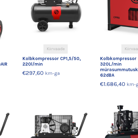
Kiirvaade
Kiirva
Kolbkompressor CP1,5/50,
Kolbkompressor
eAIR
220l/min
320L/min
mürasummutuska
€
297,60
km-ga
62dBA
€
1.686,40
km-