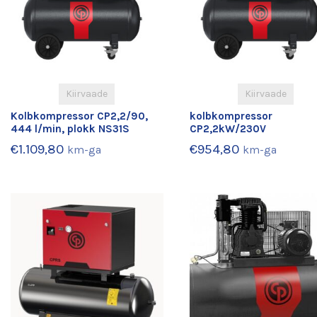
Kiirvaade
Kiirvaade
Kolbkompressor CP2,2/90,
kolbkompressor
444 l/min, plokk NS31S
CP2,2kW/230V
€
1.109,80
€
954,80
km-ga
km-ga