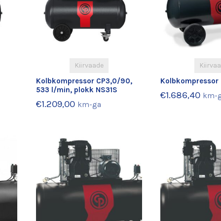
Kiirvaade
Kiirva
Kolbkompressor CP3,0/90,
Kolbkompressor 
533 l/min, plokk NS31S
€
1.686,40
km-
€
1.209,00
km-ga