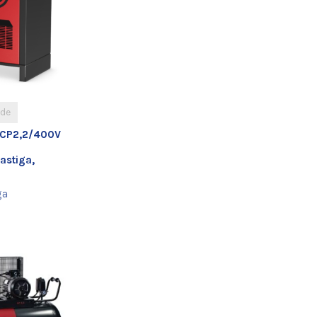
ade
 CP2,2/400V
stiga,
ga