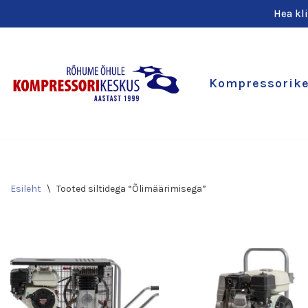
Hea kl
Skip
to
content
Kompressorik
Esileht
\
Tooted siltidega “Õlimäärimisega”