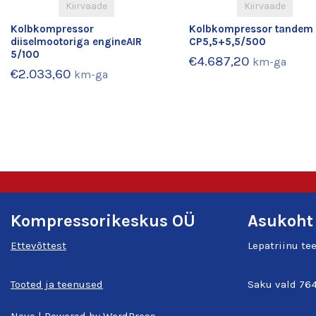
Kiirvaade
Kiirvaade
Kolbkompressor
Kolbkompressor tandem
diiselmootoriga engineAIR
CP5,5+5,5/500
5/100
€
4.687,20
km-ga
€
2.033,60
km-ga
Kompressorikeskus OÜ
Asukoht
Ettevõttest
Lepatriinu te
Tooted ja teenused
Saku vald 764