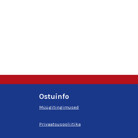
Ostuinfo
Müügitingimused
Privaatsuspoliitika