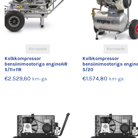
Kiirvaade
Kiirvaade
Kolbkompressor
Kolbkompressor
bensiinimootoriga engineAIR
bensiinimootoriga engin
5/11+11R
5/20
€
2.529,60
€
1.574,80
km-ga
km-ga