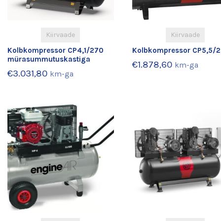
Kiirvaade
Kiirvaade
Kolbkompressor CP4,1/270
Kolbkompressor CP5,5/
mürasummutuskastiga
€
1.878,60
km-ga
€
3.031,80
km-ga