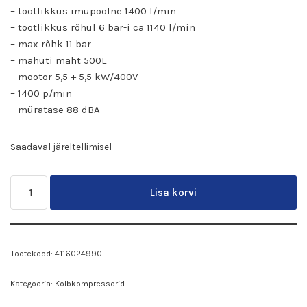
– tootlikkus imupoolne 1400 l/min
– tootlikkus rõhul 6 bar-i ca 1140 l/min
– max rõhk 11 bar
– mahuti maht 500L
– mootor 5,5 + 5,5 kW/400V
– 1400 p/min
– müratase 88 dBA
Saadaval järeltellimisel
Lisa korvi
Tootekood:
4116024990
Kategooria:
Kolbkompressorid