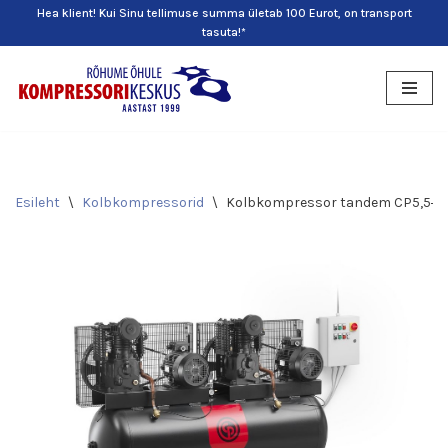
Hea klient! Kui Sinu tellimuse summa ületab 100 Eurot, on transport
tasuta!*
Skip
to
content
Esileht
\
Kolbkompressorid
\
Kolbkompressor tandem CP5,5+5