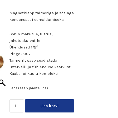
Magnetklapp taimeriga ja sõelaga
kondensaadi eemaldamiseks
Sobib mahutile, filtrile,
jahutuskuivatile
Ühendused 1/2″
Pinge 230V
Taimerilt saab seadistada
intervalli ja tühjenduse kestvust
Kaabel ei kuulu komplekti
Laos (saab järeltellida)
Lisa korvi