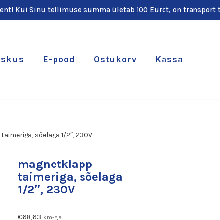
ient! Kui Sinu tellimuse summa ületab 100 Eurot, on transport t
eskus
E-pood
Ostukorv
Kassa
aimeriga, sõelaga 1/2″, 230V
magnetklapp
taimeriga, sõelaga
1/2″, 230V
€
68,63
km-ga