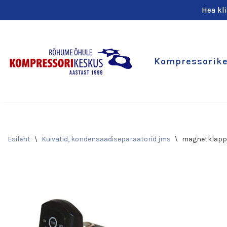
Hea kl
Skip
to
content
Kompressorik
Esileht
\
Kuivatid, kondensaadiseparaatorid jms
\
magnetklapp t