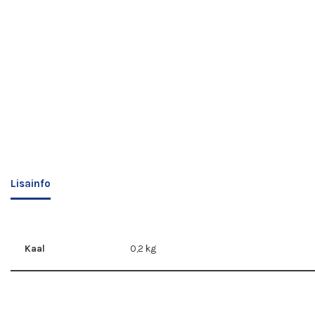
Lisainfo
Kaal
0,2 kg