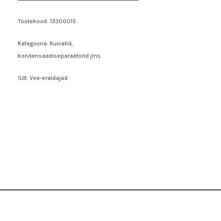
Tootekood:
13300015
Kategooria:
Kuivatid,
kondensaadiseparaatorid jms
Silt:
Vee-eraldajad