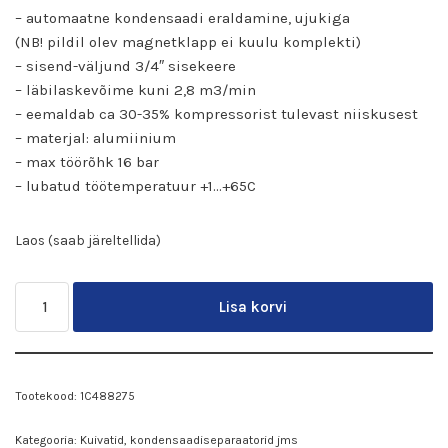
– automaatne kondensaadi eraldamine, ujukiga
(NB! pildil olev magnetklapp ei kuulu komplekti)
– sisend-väljund 3/4″ sisekeere
– läbilaskevõime kuni 2,8 m3/min
– eemaldab ca 30-35% kompressorist tulevast niiskusest
– materjal: alumiinium
– max töörõhk 16 bar
– lubatud töötemperatuur +1…+65C
Laos (saab järeltellida)
Lisa korvi
Tootekood:
1C488275
Kategooria:
Kuivatid, kondensaadiseparaatorid jms