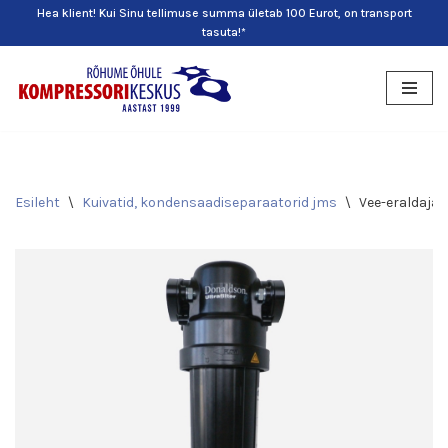
Hea klient! Kui Sinu tellimuse summa ületab 100 Eurot, on transport
tasuta!*
Skip
to
content
Esileht
\
Kuivatid, kondensaadiseparaatorid jms
\
Vee-eraldaja 