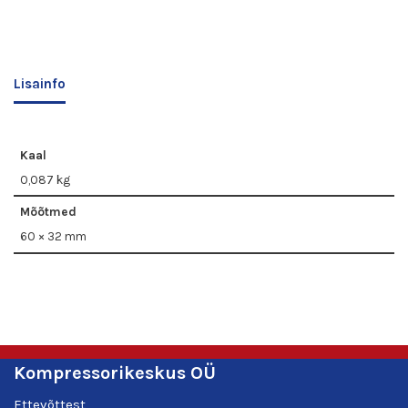
Lisainfo
Kaal
0,087 kg
Mõõtmed
60 × 32 mm
Kompressorikeskus OÜ
Ettevõttest