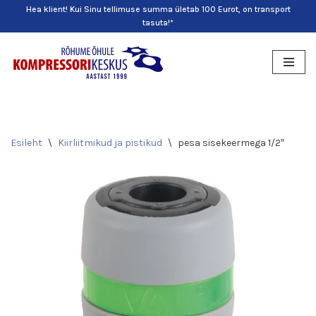
Hea klient! Kui Sinu tellimuse summa ületab 100 Eurot, on transport
tasuta!*
Skip
to
content
Esileht
\
Kiirliitmikud ja pistikud
\
pesa sisekeermega 1/2″