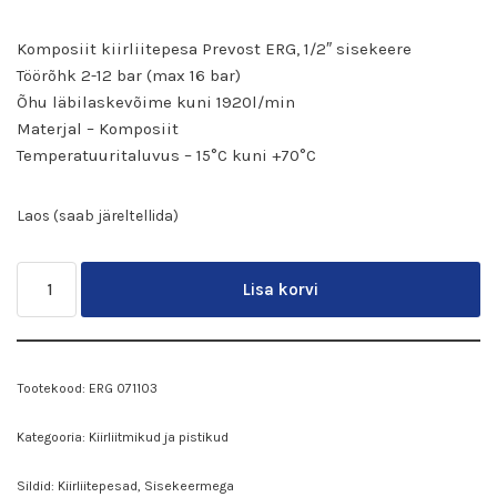
Komposiit kiirliitepesa Prevost ERG, 1/2″ sisekeere
Töörõhk 2-12 bar (max 16 bar)
Õhu läbilaskevõime kuni 1920l/min
Materjal – Komposiit
Temperatuuritaluvus – 15°C kuni +70°C
Laos (saab järeltellida)
Lisa korvi
Tootekood:
ERG 071103
Kategooria:
Kiirliitmikud ja pistikud
Sildid:
Kiirliitepesad
,
Sisekeermega