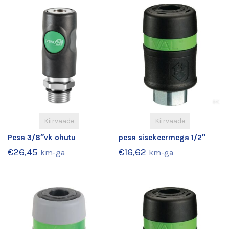
Kiirvaade
Kiirvaade
Pesa 3/8″vk ohutu
pesa sisekeermega 1/2″
€
26,45
€
16,62
km-ga
km-ga