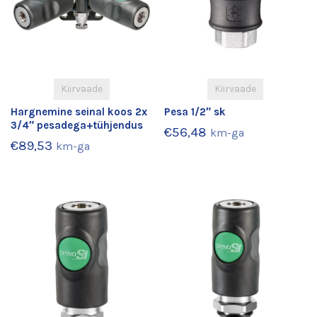
Kiirvaade
Kiirvaade
Hargnemine seinal koos 2x
Pesa 1/2″ sk
3/4″ pesadega+tühjendus
€
56,48
km-ga
€
89,53
km-ga