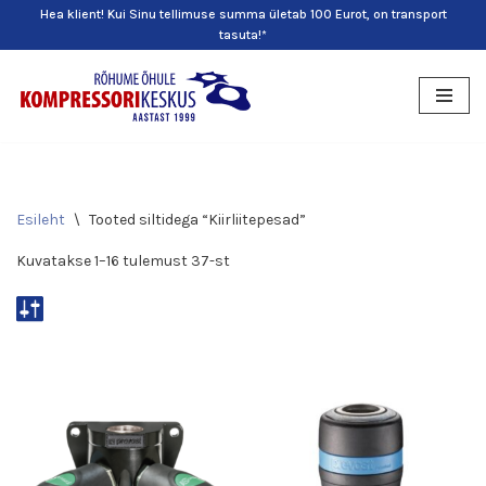
Hea klient! Kui Sinu tellimuse summa ületab 100 Eurot, on transport
tasuta!*
Skip
to
content
Esileht
\
Tooted siltidega “Kiirliitepesad”
Kuvatakse 1–16 tulemust 37-st