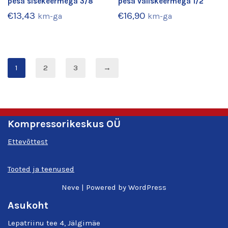
pesa sisekeermega 3/8″
pesa väliskeermega 1/2″
€
13,43
€
16,90
km-ga
km-ga
1
2
3
→
Kompressorikeskus OÜ
Ettevõttest
Tooted ja teenused
Neve
| Powered by
WordPress
Asukoht
Lepatriinu tee 4, Jälgimäe