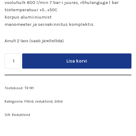
vooluhulk 600 l/min 7 bar-i juures, rõhulanguga 1 bar
töötemperatuur +5…+50C
korpus alumiiniumist
manomeeter ja seinakinnitus komplektis
Ainult 2 laos (saab järeltellida)
Lisa korvi
Tootekood:
TR M1
Kategooria:
Filtrid, reduktorid, õlitid
Silt:
Reduktorid