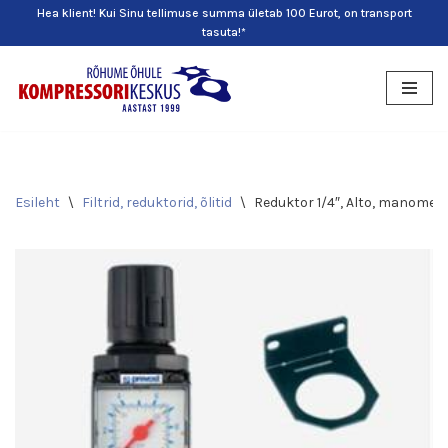
Hea klient! Kui Sinu tellimuse summa ületab 100 Eurot, on transport
tasuta!*
Skip
to
content
Esileht
\
Filtrid, reduktorid, õlitid
\
Reduktor 1/4″, Alto, manomeet